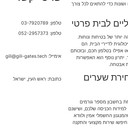
ושונות כדי להתאים לכל צורך
ים לבית פרטי
טלפון: 03-7920789
טלפון: 052-2957373
 יותר של בטיחות ונוחות.
ולוגית לדיירי הבית. הם
אפילו בטלפון חכם, ובזכותם
אימייל: gili@gili-gates.tech
יתרון נוסף הוא האפשרות
ת אבטחה.
ירת שערים
כתובת: ראש העין, ישראל
חת בחשבון מספר גורמים
למידות הכניסה שלכם, ושישנם
מנגנון החשמלי אמין ולוודא
יפשו שירות מקצועי והתקנה