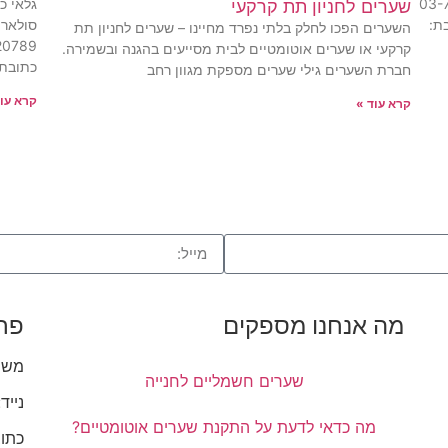
 טלפון: 03-7920789
גלאי כ
שערים לחניון תת קרקעי
gili@gili-gate כתובת:
השערים הפכו לחלק בלתי נפרד מחיינו – שערים לחניון תת
קרקעי או שערים אוטומטיים לבית מסייעים בהגנה ובשמירה.
כתובת:
חברת השערים גילי שערים מספקת מגוון רחב
קרא עוד
קרא עוד »
מה אנחנו מספקים
פר
משרד: 89
שערים חשמליים לחנייה
נייד: 2957373
מה כדאי לדעת על התקנת שערים אוטומטיים?
כתוב