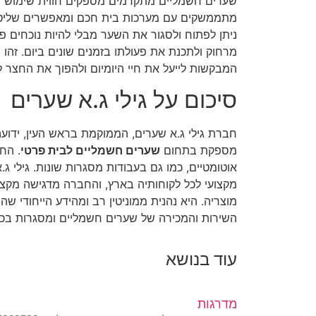
שערים חשמליים מתקדמים מספקים חווית שימוש נו
מתממשקים עם מערכות בית חכם ומאפשרים שליטה ב
ניתן לפתוח ולסגור את השער מבלי להיות נוכחים פי
מרחוק ולתכנת את פעולתו בזמנים שונים ביום. זהו 
המבקשות לייעל את חיי היומיום ולהפוך את החצר 
סיכום על גילי ג.א שערים
חברת גילי ג.א שערים, הממוקמת בראש העין, ידועה
מספקת בתחום
שערים חשמליים לבית פרטי
. הח
אוטומטיים, כמו גם בעבודות מסגרות שונות. גילי ג
מקצועי לכל לקוחותיה בארץ, והחברה מדגישה מקצועי
מוצריה. היא נהנית ממוניטין רב ומהידע הייחודי ש
השירות והמכירה של שערים חשמליים ומסגרות בכל
עוד בנושא
מדרגות